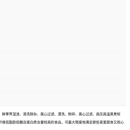
：鲜荸荠湿渣、清洗除杂、离心过滤、漂洗、粉碎、离心过滤、高压高温蒸煮软
片属高纤维低脂肪低糖且蛋白质含量较高的食品，可最大限度地满足那些喜爱甜食又担心