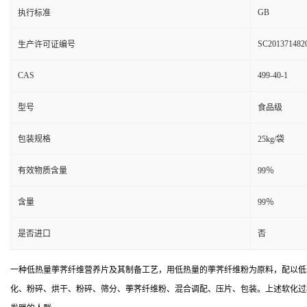
GB
执行标准
SC201371482
生产许可证编号
CAS
499-40-1
型号
食品级
包装规格
25kg/袋
有效物质含量
99％
含量
99％
是否进口
否
一种低热量荸荠纤维营养片及其制备工艺，用低热量的荸荠纤维粉为原料，配以低
化、粉碎、烘干、粉碎、筛分、荸荠纤维粉、混合调配、压片、包装。上述软化过程中，