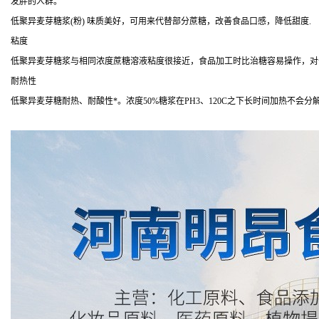
发胖的人群。
低聚异麦芽糖浆(粉) 味质美好，可用来代替部分蔗糖，改善食品口感，降低甜度.
粘度
低聚异麦芽糖浆与相同浓度蔗糖溶液粘度很接近，食品加工时比治糖容易操作，对
耐热性
低聚异麦芽糖耐热、耐酸性*。浓度50%糖浆在PH3、120C之下长时间加热不