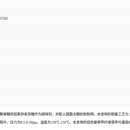
07585
聚果糖和低聚异麦芽糖作为甜味科，并配入脱脂无糖奶粉制得。本发明的制备工艺为
压力为0.1-0.3Mpa，温度为120℃-150℃。本发明的低热量荸荠纤维营养