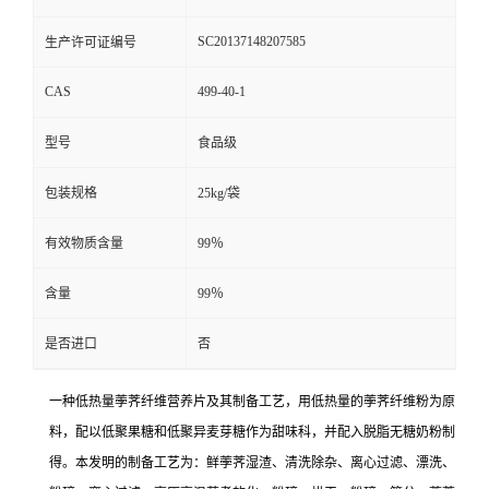
SC20137148207585
生产许可证编号
CAS
499-40-1
型号
食品级
包装规格
25kg/袋
有效物质含量
99％
含量
99％
是否进口
否
一种低热量荸荠纤维营养片及其制备工艺，用低热量的荸荠纤维粉为原
料，配以低聚果糖和低聚异麦芽糖作为甜味科，并配入脱脂无糖奶粉制
得。本发明的制备工艺为：鲜荸荠湿渣、清洗除杂、离心过滤、漂洗、