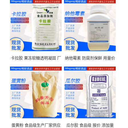
卡拉胶 果冻软糖透明凝固 厂
纳他霉素 防腐剂保鲜 用量价
家供应
格
蛋黄粉 食品级生产厂家供应
瓜尔胶 食品级 报价 添加量