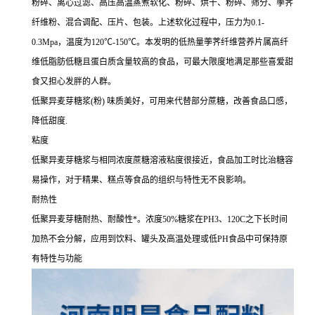
粉碎、离心过滤、高压高温蒸煮软化、粉碎、烘干、粉碎、筛分、荸荠
纤维粉、混合调配、压片、包装。上述软化过程中，压力为0.1-
0.3Mpa，温度为120℃-150℃。本发明的低热量荸荠纤维营养片属高纤
维低脂肪低糖且蛋白质含量较高的食品，可最大限度地满足那些喜爱甜
食又担心发胖的人群。
低聚异麦芽糖浆(粉) 味质美好，可用来代替部分蔗糖，改善食品口感，
降低甜度.
粘度
低聚异麦芽糖浆与相同浓度蔗糖溶液粘度很接近，食品加工时比治糖容
易操作，对于精果、糕点等食品的组织与特性无不良影响。
耐热性
低聚异麦芽糖耐热、耐酸性*。浓度50%糖浆在PH3、120C之下长时间
加热不会分解，应用到饮料、罐头及高温处理或低PH食品中可保持原
有特性与功能