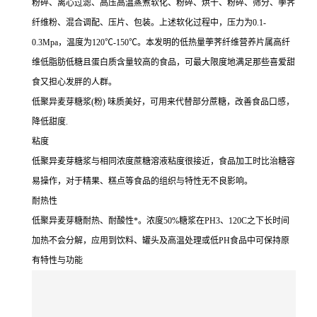
粉碎、离心过滤、高压高温蒸煮软化、粉碎、烘干、粉碎、筛分、荸荠
纤维粉、混合调配、压片、包装。上述软化过程中，压力为0.1-
0.3Mpa，温度为120℃-150℃。本发明的低热量荸荠纤维营养片属高纤
维低脂肪低糖且蛋白质含量较高的食品，可最大限度地满足那些喜爱甜
食又担心发胖的人群。
低聚异麦芽糖浆(粉) 味质美好，可用来代替部分蔗糖，改善食品口感，
降低甜度.
粘度
低聚异麦芽糖浆与相同浓度蔗糖溶液粘度很接近，食品加工时比治糖容
易操作，对于精果、糕点等食品的组织与特性无不良影响。
耐热性
低聚异麦芽糖耐热、耐酸性*。浓度50%糖浆在PH3、120C之下长时间
加热不会分解，应用到饮料、罐头及高温处理或低PH食品中可保持原
有特性与功能