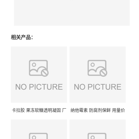
相关产品：
卡拉胶 果冻软糖透明凝固 厂
纳他霉素 防腐剂保鲜 用量价
家供应
格