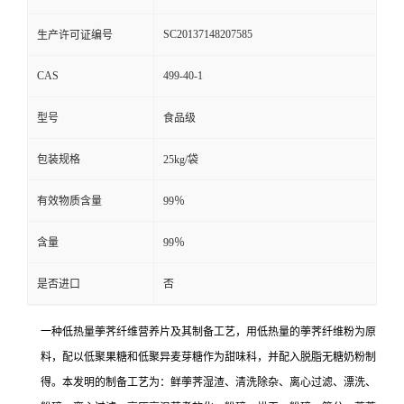
SC20137148207585
生产许可证编号
CAS
499-40-1
型号
食品级
包装规格
25kg/袋
有效物质含量
99％
含量
99％
是否进口
否
一种低热量荸荠纤维营养片及其制备工艺，用低热量的荸荠纤维粉为原
料，配以低聚果糖和低聚异麦芽糖作为甜味科，并配入脱脂无糖奶粉制
得。本发明的制备工艺为：鲜荸荠湿渣、清洗除杂、离心过滤、漂洗、