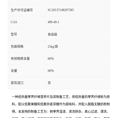
SC20137148207585
生产许可证编号
CAS
499-40-1
型号
食品级
包装规格
25kg/袋
有效物质含量
99％
含量
99％
是否进口
否
一种低热量荸荠纤维营养片及其制备工艺，用低热量的荸荠纤维粉为原
料，配以低聚果糖和低聚异麦芽糖作为甜味科，并配入脱脂无糖奶粉制
得。本发明的制备工艺为：鲜荸荠湿渣、清洗除杂、离心过滤、漂洗、