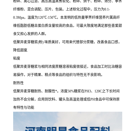
粉碎、离心过滤、高压高温蒸煮软化、粉碎、烘干、粉碎、筛分、荸荠
纤维粉、混合调配、压片、包装。上述软化过程中，压力为0.1-
0.3Mpa，温度为120℃-150℃。本发明的低热量荸荠纤维营养片属高纤
维低脂肪低糖且蛋白质含量较高的食品，可最大限度地满足那些喜爱甜
食又担心发胖的人群。
低聚异麦芽糖浆(粉) 味质美好，可用来代替部分蔗糖，改善食品口感，
降低甜度.
粘度
低聚异麦芽糖浆与相同浓度蔗糖溶液粘度很接近，食品加工时比治糖容
易操作，对于精果、糕点等食品的组织与特性无不良影响。
耐热性
低聚异麦芽糖耐热、耐酸性*。浓度50%糖浆在PH3、120C之下长时间
加热不会分解，应用到饮料、罐头及高温处理或低PH食品中可保持原
有特性与功能