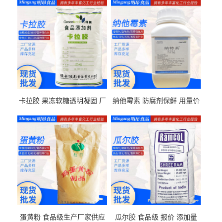
卡拉胶 果冻软糖透明凝固 厂
纳他霉素 防腐剂保鲜 用量价
家供应
格
蛋黄粉 食品级生产厂家供应
瓜尔胶 食品级 报价 添加量