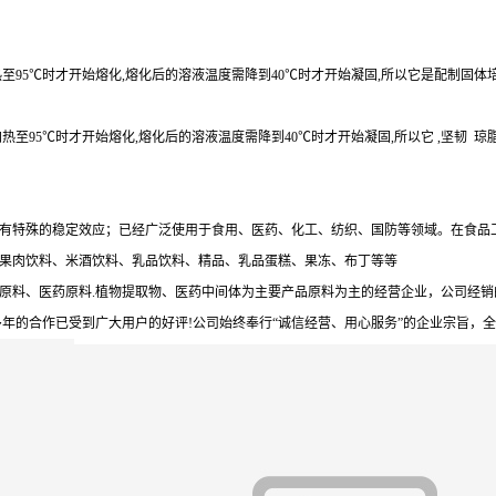
至95℃时才开始熔化,熔化后的溶液温度需降到40℃时才开始凝固,所以它是配制固体
至95℃时才开始熔化,熔化后的溶液温度需降到40℃时才开始凝固,所以它 ,坚韧 琼
有特殊的稳定效应；已经广泛使用于食用、医药、化工、纺织、国防等领域。在食品
果肉饮料、米酒饮料、乳品饮料、精品、乳品蛋糕、果冻、布丁等等
原料、医药原料.植物提取物、医药中间体为主要产品原料为主的经营企业，公司经
年的合作已受到广大用户的好评!公司始终奉行“诚信经营、用心服务”的企业宗旨，