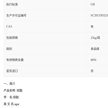
GB
执行标准
SC201350322
生产许可证编号
CAS
有
包装规格
25kg/袋
级别
食品级
有效物质含量
99％
是否进口
否
一、简介
产品名称: 琼脂
学 名:琼胶
英 文 名:agar