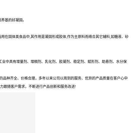
培养基的好凝固。
脂用在固体类食品中,其作用是凝固形成胶体,作为主原料而络合其它辅料,如糖液、砂
工业中具有增量剂、增稠剂、乳化剂、胶凝剂、稳定剂、赋形剂、助悬剂、水分保
销的品种齐全、价格合理，多年以来公司以周到的服务、优异的产品质量在客户心中
全力跟随客户需求，不断进行产品创新和服务改进!