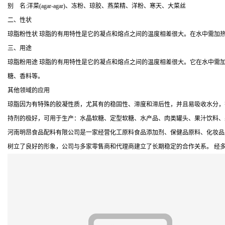
别 名:洋菜(agar-agar)、冻粉、琼胶、燕菜精、洋粉、寒天、大菜丝
二、性状
琼脂粉性状 琼脂的有用特性是它的凝点和熔点之间的温度相差很大。在水中需加热
三、用途
琼脂粉用途 琼脂的有用特性是它的凝点和熔点之间的温度相差很大。它在水中需加热
糖、香料等。
其他领域的应用
琼脂因为有特殊的胶凝性质，尤其有的稳固性、滞度和滞后性，并且易吸收水分，
持剂的极好，可用于生产：水晶软糖、定型软糖、水产品、肉类罐头、果汁饮料、
河南明昂食品配料有限公司是一家经营化工原料食品添加剂、保健品原料、化妆品
树立了良好的形象，公司与多家零售商和代理商建立了长期稳定的合作关系。 经多