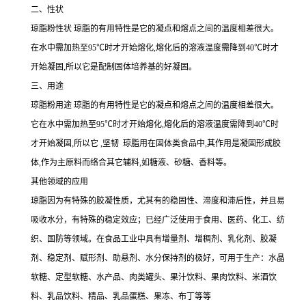
二、性状
琼脂粉性状 琼脂的有用特性是它的凝点和熔点之间的温度相差很大。
在水中需加热至95℃时才开始熔化,熔化后的溶液温度需降到40℃时才
开始凝固,所以它是配制固体培养基的好凝固。
三、用途
琼脂粉用途 琼脂的有用特性是它的凝点和熔点之间的温度相差很大。
它在水中需加热至95℃时才开始熔化,熔化后的溶液温度需降到40℃时
才开始凝固,所以它 ,坚韧 琼脂用在固体类食品中,其作用是凝固形成胶
体,作为主原料而络合其它辅料,如糖液、砂糖、香料等。
其他领域的应用
琼脂因为有特殊的胶凝性质，尤其有的稳固性、滞度和滞后性，并且易
吸收水分，有特殊的稳定效应；已经广泛使用于食用、医药、化工、纺
织、国防等领域。在食品工业中具有增量剂、增稠剂、乳化剂、胶凝
剂、稳定剂、赋形剂、助悬剂、水分保持剂的极好，可用于生产：水晶
软糖、定型软糖、水产品、肉类罐头、果汁饮料、果肉饮料、米酒饮
料、乳品饮料、精品、乳品蛋糕、果冻、布丁等等