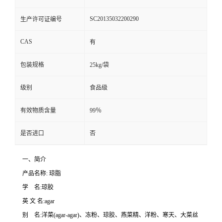
SC20135032200290
生产许可证编号
CAS
有
包装规格
25kg/袋
级别
食品级
有效物质含量
99％
是否进口
否
一、简介
产品名称: 琼脂
学 名:琼胶
英 文 名:agar
别 名:洋菜(agar-agar)、冻粉、琼胶、燕菜精、洋粉、寒天、大菜丝