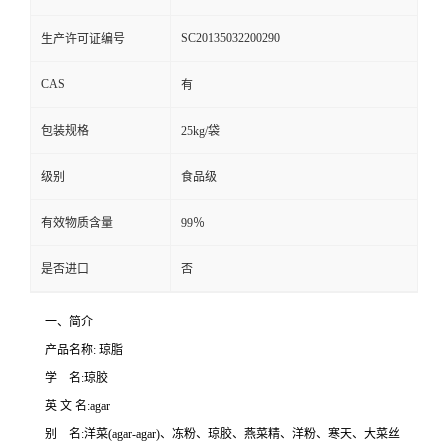
SC20135032200290
生产许可证编号
CAS
有
包装规格
25kg/袋
级别
食品级
有效物质含量
99％
是否进口
否
一、简介
产品名称: 琼脂
学 名:琼胶
英 文 名:agar
别 名:洋菜(agar-agar)、冻粉、琼胶、燕菜精、洋粉、寒天、大菜丝