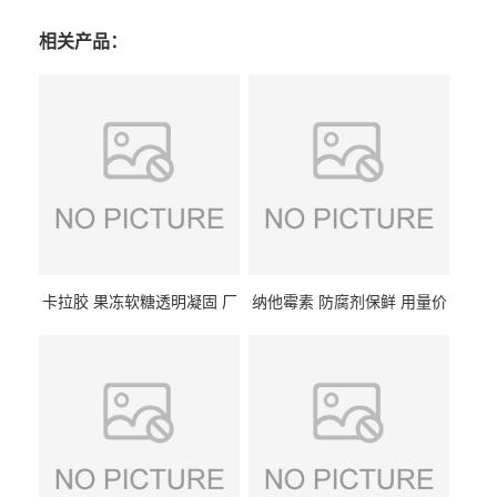
相关产品：
卡拉胶 果冻软糖透明凝固 厂
纳他霉素 防腐剂保鲜 用量价
家供应
格