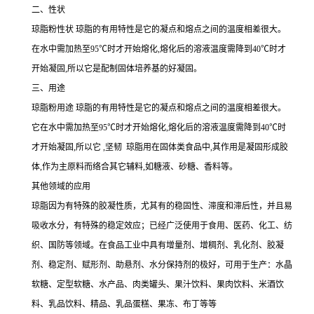
二、性状
琼脂粉性状 琼脂的有用特性是它的凝点和熔点之间的温度相差很大。
在水中需加热至95℃时才开始熔化,熔化后的溶液温度需降到40℃时才
开始凝固,所以它是配制固体培养基的好凝固。
三、用途
琼脂粉用途 琼脂的有用特性是它的凝点和熔点之间的温度相差很大。
它在水中需加热至95℃时才开始熔化,熔化后的溶液温度需降到40℃时
才开始凝固,所以它 ,坚韧 琼脂用在固体类食品中,其作用是凝固形成胶
体,作为主原料而络合其它辅料,如糖液、砂糖、香料等。
其他领域的应用
琼脂因为有特殊的胶凝性质，尤其有的稳固性、滞度和滞后性，并且易
吸收水分，有特殊的稳定效应；已经广泛使用于食用、医药、化工、纺
织、国防等领域。在食品工业中具有增量剂、增稠剂、乳化剂、胶凝
剂、稳定剂、赋形剂、助悬剂、水分保持剂的极好，可用于生产：水晶
软糖、定型软糖、水产品、肉类罐头、果汁饮料、果肉饮料、米酒饮
料、乳品饮料、精品、乳品蛋糕、果冻、布丁等等