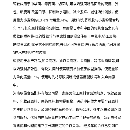
琼较应用于中华面、养麦面、切面时,可以增强面制品面条的硬度、弹
性、粘度等,改善口感、抑制热水溶胀、减少煮烂、减轻汤汁混蚀。使
用量为小麦粉的0.3~1%,常用量0.4%。调制时先将琼胶与小麦粉混合均
匀,再与其它原料混合均匀制面。豆腐是日本和中国的传统食品之具有
柔软的质构将4%的疑较较与豆腐疑固剂混合使用于豆乳中,挤压加热可
制得豆腐面,赋子它不同的质构,并目还可将豆腐进行高温消毒,也可冷藏
3在水产制品中的应用
琼胶用于水产制品,如鱼肉糕、油炸鱼肉糕、鱼肉圆、冷冻鱼肉糜等,可
以增强制品弹性、有咬头,同时使其硬度增加便于成型操作。使用量般
为鱼肉廉量0.7%。使用时先将琼胶调制成低强度凝胶,再加入鱼肉糜
中。
河南明昂食品配料有限公司是一家经营化工原料食品添加剂、保健品原
料、化妆品原料、医药原料.植物提取物、医药中间体为主要产品原料
为主的经营企业，公司经销的品种齐全、价格合理，多年以来公司以周
到的服务、优异的产品质量在客户心中树立了良好的形象，公司与多家
零售商和代理商建立了长期稳定的合作关系。 经多年的合作已受到广