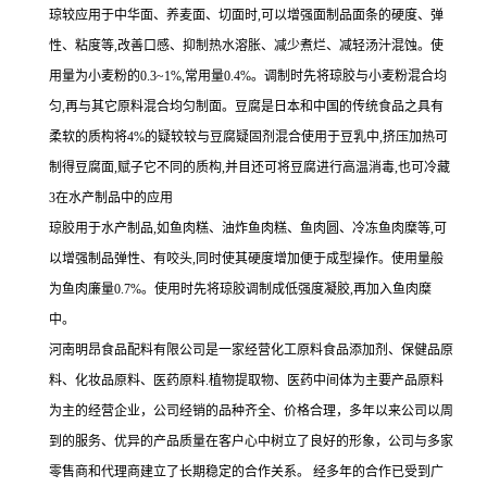
琼较应用于中华面、养麦面、切面时,可以增强面制品面条的硬度、弹
性、粘度等,改善口感、抑制热水溶胀、减少煮烂、减轻汤汁混蚀。使
用量为小麦粉的0.3~1%,常用量0.4%。调制时先将琼胶与小麦粉混合均
匀,再与其它原料混合均匀制面。豆腐是日本和中国的传统食品之具有
柔软的质构将4%的疑较较与豆腐疑固剂混合使用于豆乳中,挤压加热可
制得豆腐面,赋子它不同的质构,并目还可将豆腐进行高温消毒,也可冷藏
3在水产制品中的应用
琼胶用于水产制品,如鱼肉糕、油炸鱼肉糕、鱼肉圆、冷冻鱼肉糜等,可
以增强制品弹性、有咬头,同时使其硬度增加便于成型操作。使用量般
为鱼肉廉量0.7%。使用时先将琼胶调制成低强度凝胶,再加入鱼肉糜
中。
河南明昂食品配料有限公司是一家经营化工原料食品添加剂、保健品原
料、化妆品原料、医药原料.植物提取物、医药中间体为主要产品原料
为主的经营企业，公司经销的品种齐全、价格合理，多年以来公司以周
到的服务、优异的产品质量在客户心中树立了良好的形象，公司与多家
零售商和代理商建立了长期稳定的合作关系。 经多年的合作已受到广