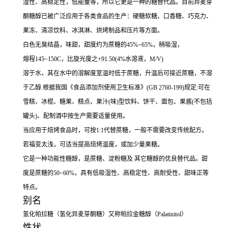
湿性、高稳定性，低能量等，所以它更是一种的糖替代品。目前异麦芽
酮糖醇已被广泛应用于各类食品的生产：硬糖软糖、口香糖、巧克力、
果冻、清凉饮料、冰淇淋、烘烤制品和压片等方面。
白色无臭结晶，味甜，甜度约为蔗糖的45%~65%，稍吸湿，
熔程145~150C，比旋光度之+91.50(4%水溶液，M/V)
溶于水，其在水中的溶解度室温时低于蔗糖，升温后可接近蔗糖，不溶
于乙醇.根据我国《食品添加剂使用卫生标准》(GB 2760-199)规定:可在
雪糕、冰棍、糖果、糕点、果汁(味)型饮料、饼干、面包、果酱(不包括
罐头)、配制酒中按生产需要适量使用。
当应用于焙烤食品时，可按1:1代替蔗糖，一般不需要改变传统配方。
若福变太浅，可适当提高焙烤温度，或加少量果糖。
它是一种功能性糖醇，是蔗糖、淀粉糖及 其它糖醇的优良替代品。甜
度是蔗糖的50~60%，具有低吸湿性、高稳定性、高耐受性、甜味正等
特点。
别名
氢化帕拉糖（氢化异麦芽酮糖）又称帕拉金糖醇（Palatinitol）
性状