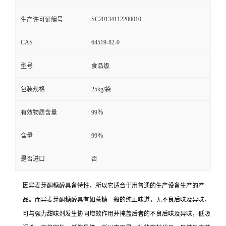
SC20134112200010
生产许可证编号
CAS
64519-82-0
型号
食品级
包装规格
25kg/袋
有效物质含量
99％
含量
99％
是否进口
否
因异麦芽酮糖醇具备特性，所以它适合于用普通的生产设备生产的产
品。而异麦芽酮糖醇具有如蔗糖一般的纯正味道，无不良后味及异味，
可与强力甜味剂发生协同增效作用并掩盖后者的不良后味及异味，低吸