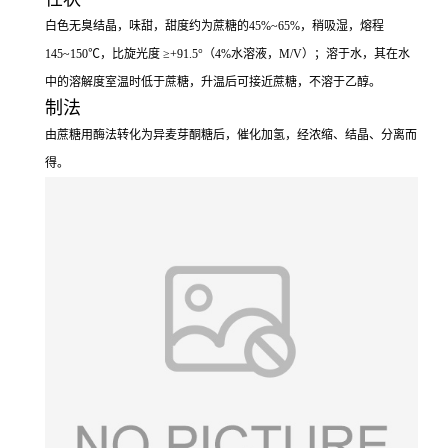
白色无臭结晶，味甜，甜度约为蔗糖的45%~65%，稍吸湿，熔程
145~150℃，比旋光度 ≥+91.5°（4%水溶液，M/V）；溶于水，其在水
中的溶解度室温时低于蔗糖，升温后可接近蔗糖，不溶于乙醇。
制法
由蔗糖用酶法转化为异麦芽酮糖后，催化加氢，经浓缩、结晶、分离而
得。