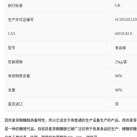
GB
执行标准
SC201341122
生产许可证编号
CAS
64519-82-0
型号
食品级
包装规格
25kg/袋
有效物质含量
99％
含量
99％
是否进口
否
因异麦芽酮糖醇具备特性，所以它适合于用普通的生产设备生产的产品。而异麦芽
是一种的糖替代品。目前异麦芽酮糖醇已被广泛应用于各类食品的生产：硬糖软糖