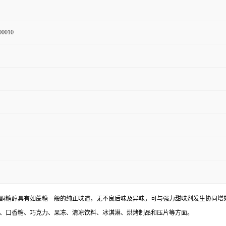
00010
酮糖醇具有如蔗糖一般的纯正味道，无不良后味及异味，可与强力甜味剂发生协同增
、口香糖、巧克力、果冻、清凉饮料、冰淇淋、烘烤制品和压片等方面。