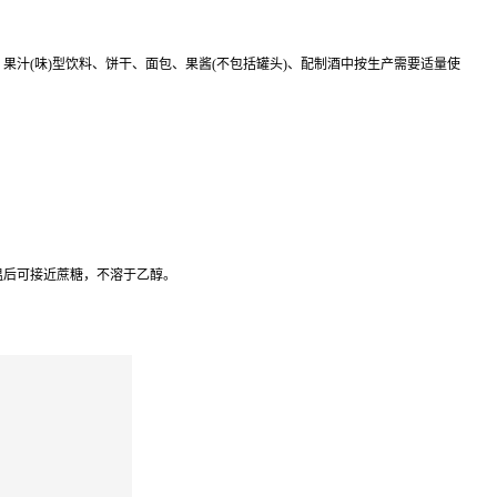
点、果汁(味)型饮料、饼干、面包、果酱(不包括罐头)、配制酒中按生产需要适量使
，升温后可接近蔗糖，不溶于乙醇。