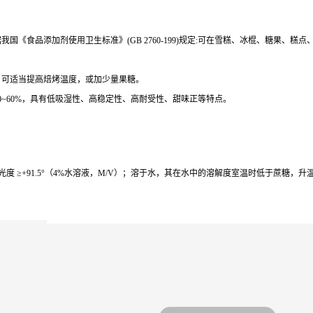
《食品添加剂使用卫生标准》(GB 2760-199)规定:可在雪糕、冰棍、糖果、糕
，可适当提高焙烤温度，或加少量果糖。
0~60%，具有低吸湿性、高稳定性、高耐受性、甜味正等特点。
旋光度 ≥+91.5°（4%水溶液，M/V）；溶于水，其在水中的溶解度室温时低于蔗糖