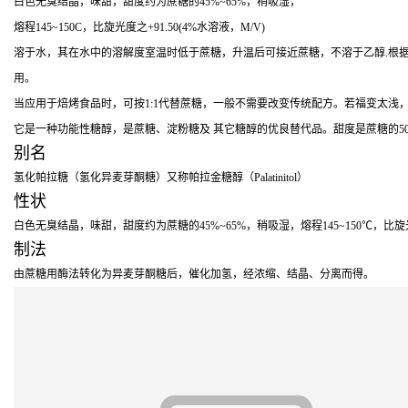
白色无臭结晶，味甜，甜度约为蔗糖的45%~65%，稍吸湿，
熔程145~150C，比旋光度之+91.50(4%水溶液，M/V)
溶于水，其在水中的溶解度室温时低于蔗糖，升温后可接近蔗糖，不溶于乙醇.根据我国
用。
当应用于焙烤食品时，可按1:1代替蔗糖，一般不需要改变传统配方。若福变太浅
它是一种功能性糖醇，是蔗糖、淀粉糖及 其它糖醇的优良替代品。甜度是蔗糖的5
别名
氢化帕拉糖（氢化异麦芽酮糖）又称帕拉金糖醇（Palatinitol）
性状
白色无臭结晶，味甜，甜度约为蔗糖的45%~65%，稍吸湿，熔程145~150℃，比
制法
由蔗糖用酶法转化为异麦芽酮糖后，催化加氢，经浓缩、结晶、分离而得。