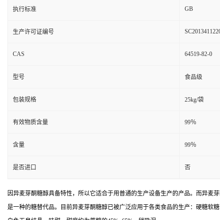
GB
执行标准
SC201341122
生产许可证编号
CAS
64519-82-0
型号
食品级
包装规格
25kg/袋
有效物质含量
99％
含量
99％
是否进口
否
因异麦芽酮糖醇具备特性，所以它适合于用普通的生产设备生产的产品。而异麦芽
是一种的糖替代品。目前异麦芽酮糖醇已被广泛应用于各类食品的生产：硬糖软糖