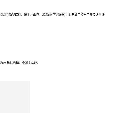
点、果汁(味)型饮料、饼干、面包、果酱(不包括罐头)、配制酒中按生产需要适量使
，升温后可接近蔗糖，不溶于乙醇。