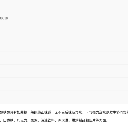
00010
酮糖醇具有如蔗糖一般的纯正味道，无不良后味及异味，可与强力甜味剂发生协同增
、口香糖、巧克力、果冻、清凉饮料、冰淇淋、烘烤制品和压片等方面。