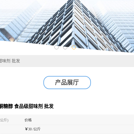
甜味剂 批发
产品展厅
酮糖醇 食品级甜味剂 批发
(公斤)
价格
￥
30 /公斤