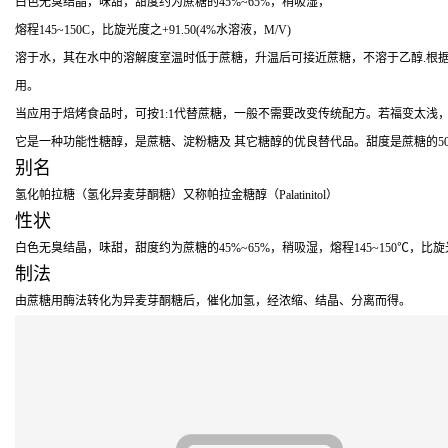
白色无臭结晶，味甜，甜度约为蔗糖的45%~65%，稍吸湿，
熔程145~150C，比旋光度之+91.50(4%水溶液，M/V)
溶于水，其在水中的溶解度室温时低于蔗糖，升温后可接近蔗糖，不溶于乙醇.根据我国
用。
当应用于焙烤食品时，可按1:1代替蔗糖，一般不需要改变传统配方。若福变太浅
它是一种功能性糖醇，是蔗糖、淀粉糖及 其它糖醇的优良替代品。甜度是蔗糖的5
别名
氢化帕拉糖（氢化异麦芽酮糖）又称帕拉金糖醇（Palatinitol）
性状
白色无臭结晶，味甜，甜度约为蔗糖的45%~65%，稍吸湿，熔程145~150℃，比
制法
由蔗糖用酶法转化为异麦芽酮糖后，催化加氢，经浓缩、结晶、分离而得。