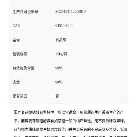
SC20134112200010
生产许可证编号
CAS
64519-82-0
型号
食品级
包装规格
25kg/袋
有效物质含量
99％
含量
99％
是否进口
否
因异麦芽酮糖醇具备特性，所以它适合于用普通的生产设备生产的产
品。而异麦芽酮糖醇具有如蔗糖一般的纯正味道，无不良后味及异味，
可与强力甜味剂发生协同增效作用并掩盖后者的不良后味及异味，低吸