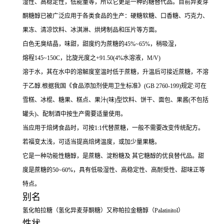
湿性、高稳定性，低能量等，所以它更是一种的糖替代品。目前异麦芽
酮糖醇已被广泛应用于各类食品的生产：硬糖软糖、口香糖、巧克力、
果冻、清凉饮料、冰淇淋、烘烤制品和压片等方面。
白色无臭结晶，味甜，甜度约为蔗糖的45%~65%，稍吸湿，
熔程145~150C，比旋光度之+91.50(4%水溶液，M/V)
溶于水，其在水中的溶解度室温时低于蔗糖，升温后可接近蔗糖，不溶
于乙醇.根据我国《食品添加剂使用卫生标准》(GB 2760-199)规定:可在
雪糕、冰棍、糖果、糕点、果汁(味)型饮料、饼干、面包、果酱(不包括
罐头)、配制酒中按生产需要适量使用。
当应用于焙烤食品时，可按1:1代替蔗糖，一般不需要改变传统配方。
若福变太浅，可适当提高焙烤温度，或加少量果糖。
它是一种功能性糖醇，是蔗糖、淀粉糖及 其它糖醇的优良替代品。甜
度是蔗糖的50~60%，具有低吸湿性、高稳定性、高耐受性、甜味正等
特点。
别名
氢化帕拉糖（氢化异麦芽酮糖）又称帕拉金糖醇（Palatinitol）
性状