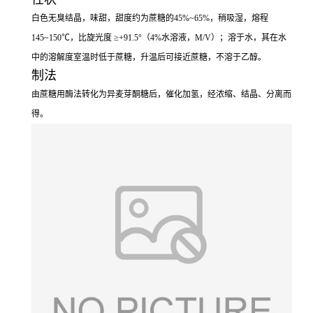
白色无臭结晶，味甜，甜度约为蔗糖的45%~65%，稍吸湿，熔程
145~150℃，比旋光度 ≥+91.5°（4%水溶液，M/V）；溶于水，其在水
中的溶解度室温时低于蔗糖，升温后可接近蔗糖，不溶于乙醇。
制法
由蔗糖用酶法转化为异麦芽酮糖后，催化加氢，经浓缩、结晶、分离而
得。