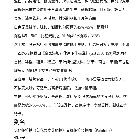
湿性、高稳定性，低能量等，所以它更是一种的糖替代品。目前异麦芽
酮糖醇已被广泛应用于各类食品的生产：硬糖软糖、口香糖、巧克力、
果冻、清凉饮料、冰淇淋、烘烤制品和压片等方面。
白色无臭结晶，味甜，甜度约为蔗糖的45%~65%，稍吸湿，
熔程145~150C，比旋光度之+91.50(4%水溶液，M/V)
溶于水，其在水中的溶解度室温时低于蔗糖，升温后可接近蔗糖，不溶
于乙醇.根据我国《食品添加剂使用卫生标准》(GB 2760-199)规定:可在
雪糕、冰棍、糖果、糕点、果汁(味)型饮料、饼干、面包、果酱(不包括
罐头)、配制酒中按生产需要适量使用。
当应用于焙烤食品时，可按1:1代替蔗糖，一般不需要改变传统配方。
若福变太浅，可适当提高焙烤温度，或加少量果糖。
它是一种功能性糖醇，是蔗糖、淀粉糖及 其它糖醇的优良替代品。甜
度是蔗糖的50~60%，具有低吸湿性、高稳定性、高耐受性、甜味正等
特点。
别名
氢化帕拉糖（氢化异麦芽酮糖）又称帕拉金糖醇（Palatinitol）
性状