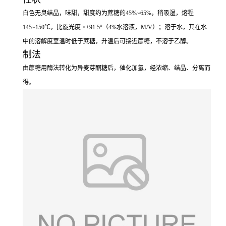
白色无臭结晶，味甜，甜度约为蔗糖的45%~65%，稍吸湿，熔程
145~150℃，比旋光度 ≥+91.5°（4%水溶液，M/V）；溶于水，其在水
中的溶解度室温时低于蔗糖，升温后可接近蔗糖，不溶于乙醇。
制法
由蔗糖用酶法转化为异麦芽酮糖后，催化加氢，经浓缩、结晶、分离而
得。