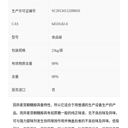
SC20134112200010
生产许可证编号
CAS
64519-82-0
型号
食品级
包装规格
25kg/袋
有效物质含量
99％
含量
99％
是否进口
否
因异麦芽酮糖醇具备特性，所以它适合于用普通的生产设备生产的产
品。而异麦芽酮糖醇具有如蔗糖一般的纯正味道，无不良后味及异味，
可与强力甜味剂发生协同增效作用并掩盖后者的不良后味及异味，低吸