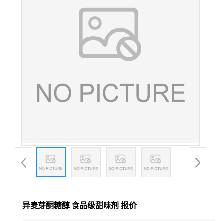
异麦芽酮糖醇 食品级甜味剂 报价