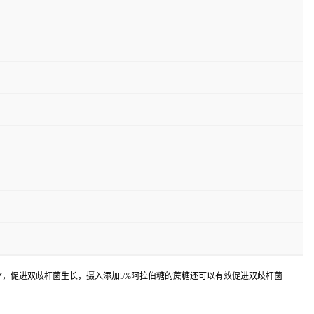
、预*，促进双歧杆菌生长，摄入添加5%阿拉伯糖的蔗糖还可以有效促进双歧杆菌