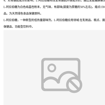
4、对骨骼肌成分的影响，L-阿拉伯糖有改变骨骼肌纤维成分的，通过支配糖酵解
L-阿拉伯糖为白色结晶性粉末，无气味，有甜味(甜度为蔗糖的50%左右)，熔点159~16
品。为天然绿色食品保健原料。
L-阿拉伯糖，一种新型的低热量甜味剂。L-阿拉伯糖应用领域:在乳制品、糕点
保健品，功能型饮料中。