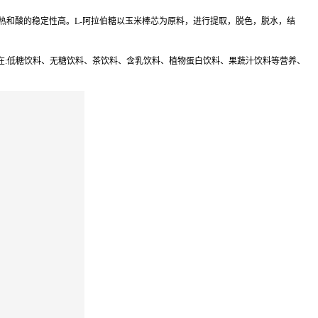
度低于糖: 对热和酸的稳定性高。L-阿拉伯糖以玉米棒芯为原料，进行提取，脱色，脱水，结
用在:低糖饮料、无糖饮料、茶饮料、含乳饮料、植物蛋白饮料、果蔬汁饮料等营养、