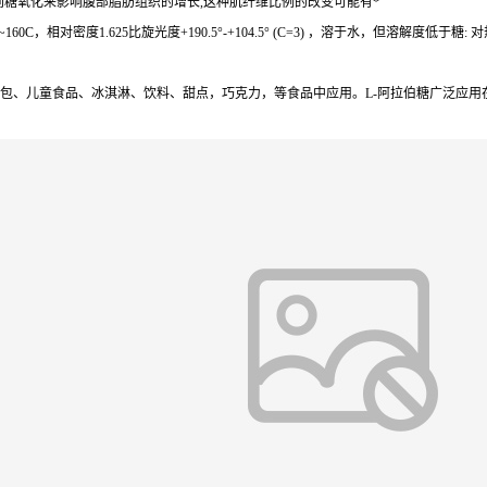
到糖氧化来影响腹部脂肪组织的增长,这种肌纤维比例的改变可能有*
0C，相对密度1.625比旋光度+190.5°-+104.5° (C=3) ，溶于水，但溶解
、面包、儿童食品、冰淇淋、饮料、甜点，巧克力，等食品中应用。L-阿拉伯糖广泛应