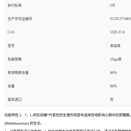
GB
执行标准
SC201371482
生产许可证编号
CAS
5328-37-0
型号
食品级
包装规格
25kg/袋
有效物质含量
99％
含量
99％
是否进口
否
功能特性:1、*，L-阿拉伯糖*代表性的生理作用是有选择性地影响小肠中的蔗糖
(Bifidobacterium) 的生长。