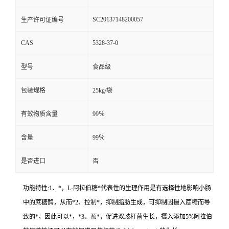
SC20137148200057
生产许可证编号
CAS
5328-37-0
型号
食品级
包装规格
25kg/袋
有效物质含量
99％
含量
99％
是否进口
否
功能特性:1、*，L-阿拉伯糖*代表性的生理作用是有选择性地影响小肠
中的蔗糖酶，从而*2、控制*，抑制脂肪生成，可抑制因摄入蔗糖而导
致的*，因此可以*，*3、预*，促进双歧杆菌生长，摄入添加5%阿拉伯