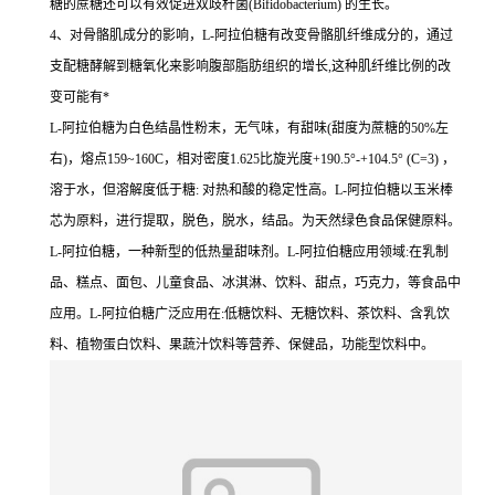
糖的蔗糖还可以有效促进双歧杆菌(Bifidobacterium) 的生长。
4、对骨骼肌成分的影响，L-阿拉伯糖有改变骨骼肌纤维成分的，通过
支配糖酵解到糖氧化来影响腹部脂肪组织的增长,这种肌纤维比例的改
变可能有*
L-阿拉伯糖为白色结晶性粉末，无气味，有甜味(甜度为蔗糖的50%左
右)，熔点159~160C，相对密度1.625比旋光度+190.5°-+104.5° (C=3) ，
溶于水，但溶解度低于糖: 对热和酸的稳定性高。L-阿拉伯糖以玉米棒
芯为原料，进行提取，脱色，脱水，结品。为天然绿色食品保健原料。
L-阿拉伯糖，一种新型的低热量甜味剂。L-阿拉伯糖应用领域:在乳制
品、糕点、面包、儿童食品、冰淇淋、饮料、甜点，巧克力，等食品中
应用。L-阿拉伯糖广泛应用在:低糖饮料、无糖饮料、茶饮料、含乳饮
料、植物蛋白饮料、果蔬汁饮料等营养、保健品，功能型饮料中。