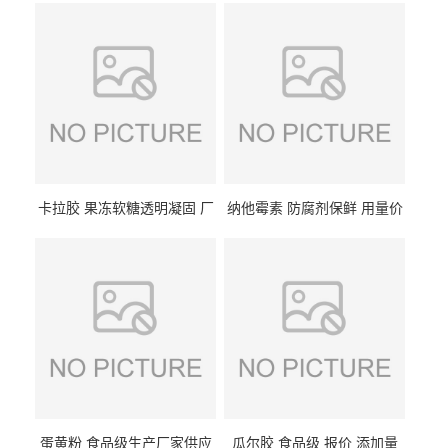
卡拉胶 果冻软糖透明凝固 厂
纳他霉素 防腐剂保鲜 用量价
家供应
格
蛋黄粉 食品级生产厂家供应
瓜尔胶 食品级 报价 添加量