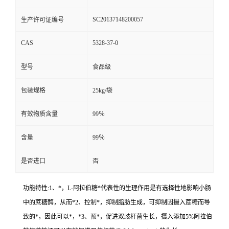
SC20137148200057
生产许可证编号
CAS
5328-37-0
型号
食品级
包装规格
25kg/袋
有效物质含量
99％
含量
99％
是否进口
否
功能特性:1、*，L-阿拉伯糖*代表性的生理作用是有选择性地影响小肠
中的蔗糖酶，从而*2、控制*，抑制脂肪生成，可抑制因摄入蔗糖而导
致的*，因此可以*，*3、预*，促进双歧杆菌生长，摄入添加5%阿拉伯