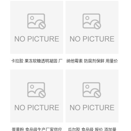
卡拉胶 果冻软糖透明凝固 厂
纳他霉素 防腐剂保鲜 用量价
家供应
格
蛋黄粉 食品级生产厂家供应
瓜尔胶 食品级 报价 添加量