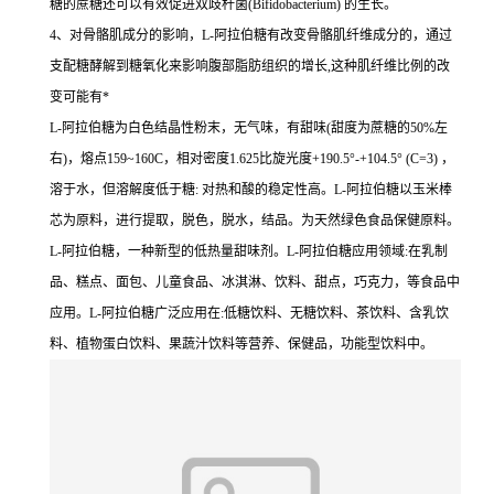
糖的蔗糖还可以有效促进双歧杆菌(Bifidobacterium) 的生长。
4、对骨骼肌成分的影响，L-阿拉伯糖有改变骨骼肌纤维成分的，通过
支配糖酵解到糖氧化来影响腹部脂肪组织的增长,这种肌纤维比例的改
变可能有*
L-阿拉伯糖为白色结晶性粉末，无气味，有甜味(甜度为蔗糖的50%左
右)，熔点159~160C，相对密度1.625比旋光度+190.5°-+104.5° (C=3) ，
溶于水，但溶解度低于糖: 对热和酸的稳定性高。L-阿拉伯糖以玉米棒
芯为原料，进行提取，脱色，脱水，结品。为天然绿色食品保健原料。
L-阿拉伯糖，一种新型的低热量甜味剂。L-阿拉伯糖应用领域:在乳制
品、糕点、面包、儿童食品、冰淇淋、饮料、甜点，巧克力，等食品中
应用。L-阿拉伯糖广泛应用在:低糖饮料、无糖饮料、茶饮料、含乳饮
料、植物蛋白饮料、果蔬汁饮料等营养、保健品，功能型饮料中。