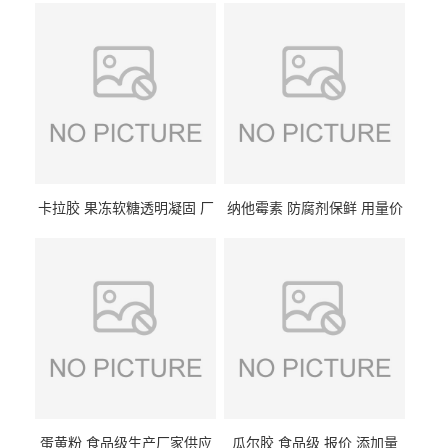
卡拉胶 果冻软糖透明凝固 厂
纳他霉素 防腐剂保鲜 用量价
家供应
格
蛋黄粉 食品级生产厂家供应
瓜尔胶 食品级 报价 添加量