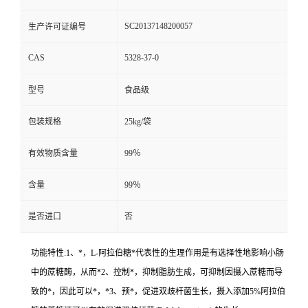
SC20137148200057
生产许可证编号
CAS
5328-37-0
型号
食品级
包装规格
25kg/袋
有效物质含量
99％
含量
99％
是否进口
否
功能特性:1、*，L-阿拉伯糖*代表性的生理作用是有选择性地影响小肠
中的蔗糖酶，从而*2、控制*，抑制脂肪生成，可抑制因摄入蔗糖而导
致的*，因此可以*，*3、预*，促进双歧杆菌生长，摄入添加5%阿拉伯