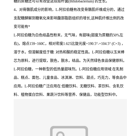
糖的蔗糖还可以有效促进双歧杆菌(Bifidobacterium) 的生长。
4、对骨骼肌成分的影响，L-阿拉伯糖有改变骨骼肌纤维成分的，通过
支配糖酵解到糖氧化来影响腹部脂肪组织的增长,这种肌纤维比例的改
变可能有*
L-阿拉伯糖为白色结晶性粉末，无气味，有甜味(甜度为蔗糖的50%左
右)，熔点159~160C，相对密度1.625比旋光度+190.5°-+104.5° (C=3) ，
溶于水，但溶解度低于糖: 对热和酸的稳定性高。L-阿拉伯糖以玉米棒
芯为原料，进行提取，脱色，脱水，结品。为天然绿色食品保健原料。
L-阿拉伯糖，一种新型的低热量甜味剂。L-阿拉伯糖应用领域:在乳制
品、糕点、面包、儿童食品、冰淇淋、饮料、甜点，巧克力，等食品中
应用。L-阿拉伯糖广泛应用在:低糖饮料、无糖饮料、茶饮料、含乳饮
料、植物蛋白饮料、果蔬汁饮料等营养、保健品，功能型饮料中。