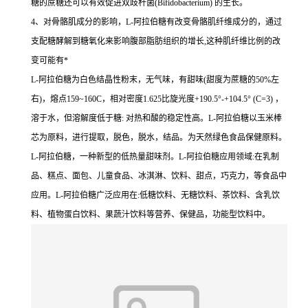
糖的蔗糖还可以有效促进双歧杆菌(Bifidobacterium) 的生长。
4、对骨骼肌成分的影响，L-阿拉伯糖有改变骨骼肌纤维成分的，通过
支配糖酵解到糖氧化来影响腹部脂肪组织的增长,这种肌纤维比例的改
变可能有*
L-阿拉伯糖为白色结晶性粉末，无气味，有甜味(甜度为蔗糖的50%左
右)，熔点159~160C，相对密度1.625比旋光度+190.5°-+104.5° (C=3) ，
溶于水，但溶解度低于糖: 对热和酸的稳定性高。L-阿拉伯糖以玉米棒
芯为原料，进行提取，脱色，脱水，结品。为天然绿色食品保健原料。
L-阿拉伯糖，一种新型的低热量甜味剂。L-阿拉伯糖应用领域:在乳制
品、糕点、面包、儿童食品、冰淇淋、饮料、甜点，巧克力，等食品中
应用。L-阿拉伯糖广泛应用在:低糖饮料、无糖饮料、茶饮料、含乳饮
料、植物蛋白饮料、果蔬汁饮料等营养、保健品，功能型饮料中。