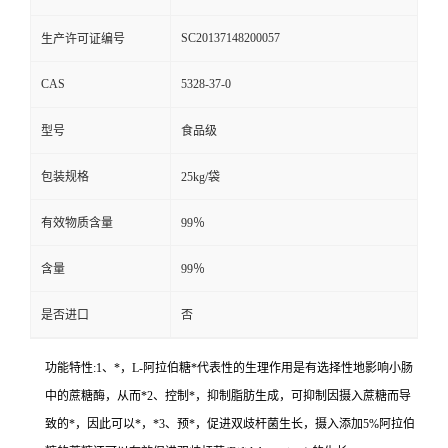
SC20137148200057
生产许可证编号
CAS
5328-37-0
型号
食品级
包装规格
25kg/袋
有效物质含量
99％
含量
99％
是否进口
否
功能特性:1、*，L-阿拉伯糖*代表性的生理作用是有选择性地影响小肠
中的蔗糖酶，从而*2、控制*，抑制脂肪生成，可抑制因摄入蔗糖而导
致的*，因此可以*，*3、预*，促进双歧杆菌生长，摄入添加5%阿拉伯