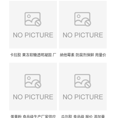
卡拉胶 果冻软糖透明凝固 厂
纳他霉素 防腐剂保鲜 用量价
家供应
格
蛋黄粉 食品级生产厂家供应
瓜尔胶 食品级 报价 添加量