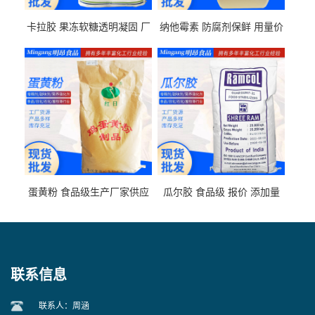
卡拉胶 果冻软糖透明凝固 厂
纳他霉素 防腐剂保鲜 用量价
家供应
格
蛋黄粉 食品级生产厂家供应
瓜尔胶 食品级 报价 添加量
联系信息
联系人：周涵