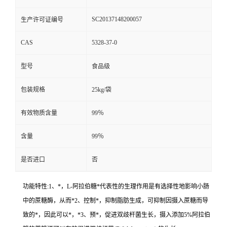
SC20137148200057
生产许可证编号
CAS
5328-37-0
型号
食品级
包装规格
25kg/袋
有效物质含量
99％
含量
99％
是否进口
否
功能特性:1、*，L-阿拉伯糖*代表性的生理作用是有选择性地影响小肠
中的蔗糖酶，从而*2、控制*，抑制脂肪生成，可抑制因摄入蔗糖而导
致的*，因此可以*，*3、预*，促进双歧杆菌生长，摄入添加5%阿拉伯