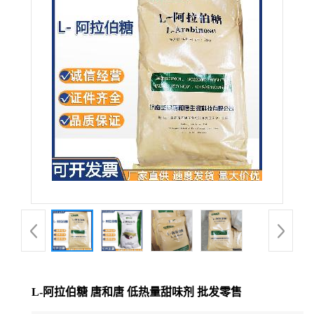
L-阿拉伯糖 唐和唐 低热量甜味剂 批发零售