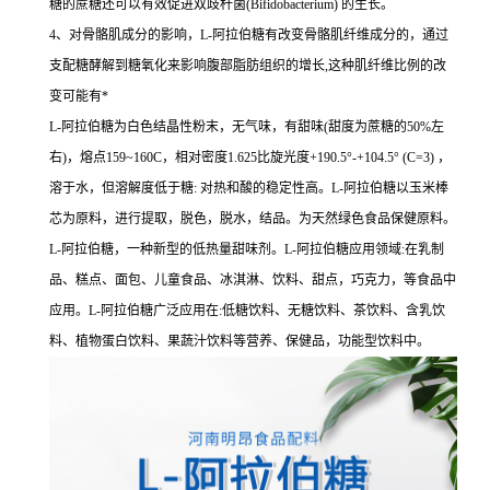
糖的蔗糖还可以有效促进双歧杆菌(Bifidobacterium) 的生长。
4、对骨骼肌成分的影响，L-阿拉伯糖有改变骨骼肌纤维成分的，通过
支配糖酵解到糖氧化来影响腹部脂肪组织的增长,这种肌纤维比例的改
变可能有*
L-阿拉伯糖为白色结晶性粉末，无气味，有甜味(甜度为蔗糖的50%左
右)，熔点159~160C，相对密度1.625比旋光度+190.5°-+104.5° (C=3) ，
溶于水，但溶解度低于糖: 对热和酸的稳定性高。L-阿拉伯糖以玉米棒
芯为原料，进行提取，脱色，脱水，结品。为天然绿色食品保健原料。
L-阿拉伯糖，一种新型的低热量甜味剂。L-阿拉伯糖应用领域:在乳制
品、糕点、面包、儿童食品、冰淇淋、饮料、甜点，巧克力，等食品中
应用。L-阿拉伯糖广泛应用在:低糖饮料、无糖饮料、茶饮料、含乳饮
料、植物蛋白饮料、果蔬汁饮料等营养、保健品，功能型饮料中。