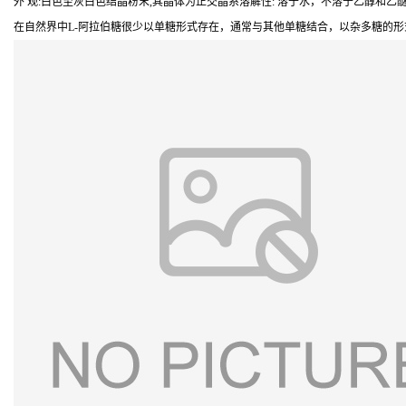
外 观:白色至灰白色结晶粉末,其晶体为正交晶系溶解性: 溶于水，不溶于乙醇和乙
在自然界中L-阿拉伯糖很少以单糖形式存在，通常与其他单糖结合，以杂多糖的形