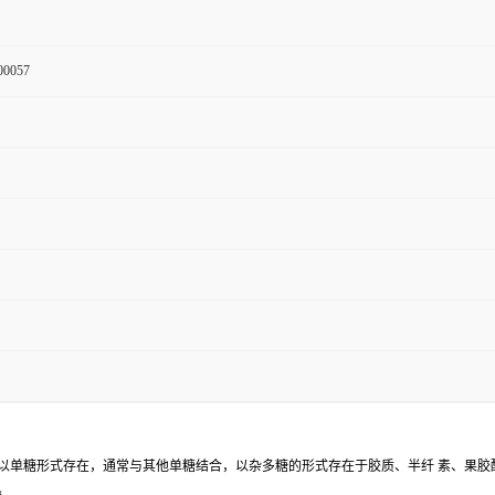
00057
少以单糖形式存在，通常与其他单糖结合，以杂多糖的形式存在于胶质、半纤 素、果