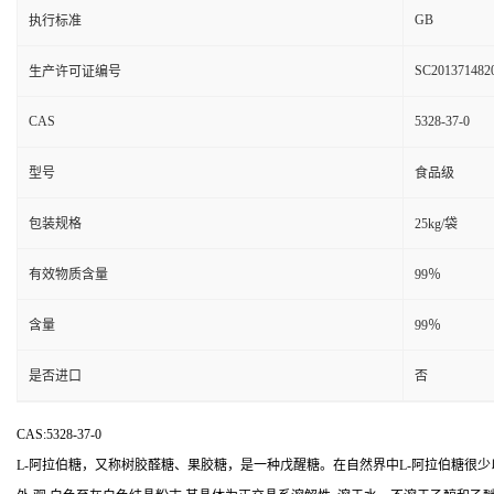
GB
执行标准
SC201371482
生产许可证编号
CAS
5328-37-0
型号
食品级
包装规格
25kg/袋
有效物质含量
99％
含量
99％
是否进口
否
CAS:5328-37-0
L-阿拉伯糖，又称树胶醛糖、果胶糖，是一种戊醒糖。在自然界中L-阿拉伯糖很