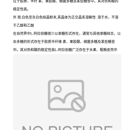
在于胶质、半纤 素、果胶酸、细菌多糖及某些糖昔中。其对热和酸的
稳定性高。
外 观:白色至灰白色结晶粉末,其晶体为正交晶系溶解性: 溶于水，不溶
于乙醇和乙醚
在自然界中L-阿拉伯糖很少以单糖形式存在，通常与其他单糖结合，以
杂多糖的形式存在于胶质半纤维 素、果胶酸、细菌多糖及某些糖音
中。其对热和酸的稳定性高L-阿拉伯糖广泛存在于水果、粗粮皮壳中