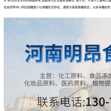
外 观:白色至灰白色结晶粉末,其晶体为正交晶系溶解性: 溶于水，不溶于乙醇和乙
在自然界中L-阿拉伯糖很少以单糖形式存在，通常与其他单糖结合，以杂多糖的形