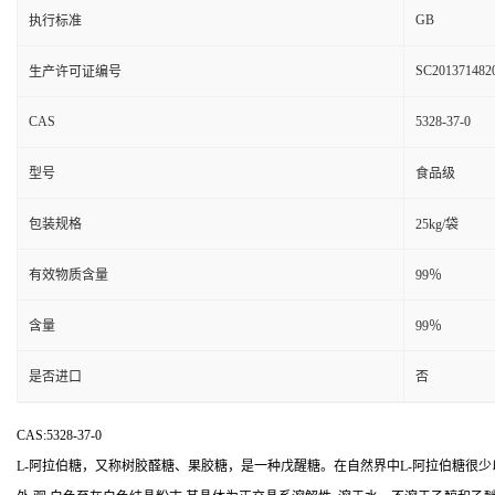
GB
执行标准
SC201371482
生产许可证编号
CAS
5328-37-0
型号
食品级
包装规格
25kg/袋
有效物质含量
99％
含量
99％
是否进口
否
CAS:5328-37-0
L-阿拉伯糖，又称树胶醛糖、果胶糖，是一种戊醒糖。在自然界中L-阿拉伯糖很