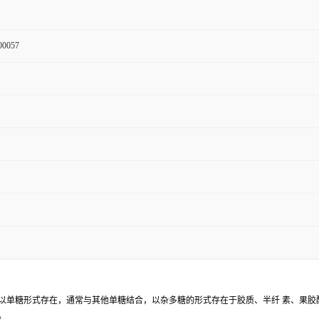
00057
少以单糖形式存在，通常与其他单糖结合，以杂多糖的形式存在于胶质、半纤 素、果