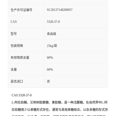
SC20137148200057
生产许可证编号
CAS
5328-37-0
型号
食品级
包装规格
25kg/袋
有效物质含量
99％
含量
99％
是否进口
否
CAS:5328-37-0
L-阿拉伯糖，又称树胶醛糖、果胶糖，是一种戊醒糖。在自然界中L-阿
拉伯糖很少以单糖形式存在，通常与其他单糖结合，以杂多糖的形式存