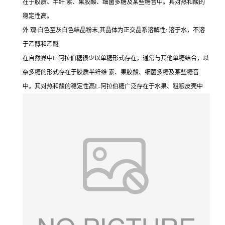
在于胶质、半纤 素、果胶酸、细菌多糖及某些糖昔中。其对热和酸的
稳定性高。
外 观:白色至灰白色结晶粉末,其晶体为正交晶系溶解性: 溶于水，不溶
于乙醇和乙醚
在自然界中L-阿拉伯糖很少以单糖形式存在，通常与其他单糖结合，以
杂多糖的形式存在于胶质半纤维 素、果胶酸、细菌多糖及某些糖音
中。其对热和酸的稳定性高L-阿拉伯糖广泛存在于水果、粗粮皮壳中