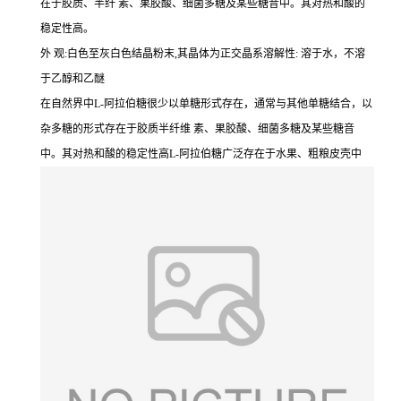
在于胶质、半纤 素、果胶酸、细菌多糖及某些糖昔中。其对热和酸的
稳定性高。
外 观:白色至灰白色结晶粉末,其晶体为正交晶系溶解性: 溶于水，不溶
于乙醇和乙醚
在自然界中L-阿拉伯糖很少以单糖形式存在，通常与其他单糖结合，以
杂多糖的形式存在于胶质半纤维 素、果胶酸、细菌多糖及某些糖音
中。其对热和酸的稳定性高L-阿拉伯糖广泛存在于水果、粗粮皮壳中