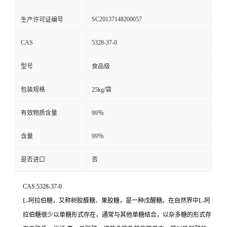
SC20137148200057
生产许可证编号
CAS
5328-37-0
型号
食品级
包装规格
25kg/袋
有效物质含量
99％
含量
99％
是否进口
否
CAS:5328-37-0
L-阿拉伯糖，又称树胶醛糖、果胶糖，是一种戊醒糖。在自然界中L-阿
拉伯糖很少以单糖形式存在，通常与其他单糖结合，以杂多糖的形式存