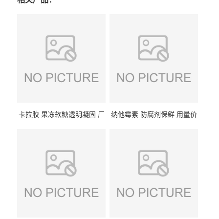
卡拉胶 果冻软糖透明凝固 厂
纳他霉素 防腐剂保鲜 用量价
家供应
格