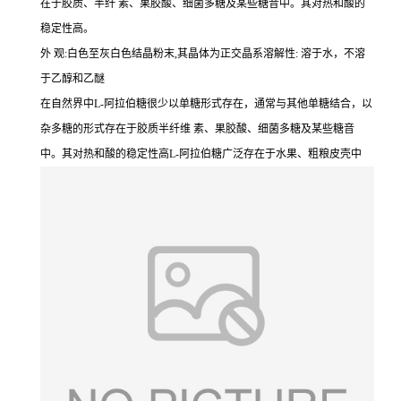
在于胶质、半纤 素、果胶酸、细菌多糖及某些糖昔中。其对热和酸的
稳定性高。
外 观:白色至灰白色结晶粉末,其晶体为正交晶系溶解性: 溶于水，不溶
于乙醇和乙醚
在自然界中L-阿拉伯糖很少以单糖形式存在，通常与其他单糖结合，以
杂多糖的形式存在于胶质半纤维 素、果胶酸、细菌多糖及某些糖音
中。其对热和酸的稳定性高L-阿拉伯糖广泛存在于水果、粗粮皮壳中