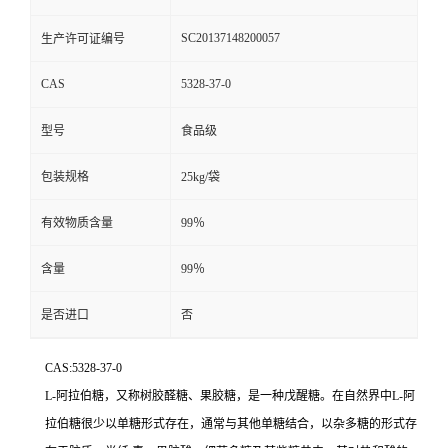
SC20137148200057
生产许可证编号
CAS
5328-37-0
型号
食品级
包装规格
25kg/袋
有效物质含量
99％
含量
99％
是否进口
否
CAS:5328-37-0
L-阿拉伯糖，又称树胶醛糖、果胶糖，是一种戊醒糖。在自然界中L-阿
拉伯糖很少以单糖形式存在，通常与其他单糖结合，以杂多糖的形式存