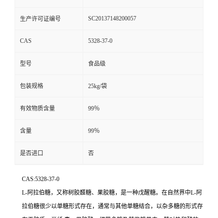
SC20137148200057
生产许可证编号
CAS
5328-37-0
型号
食品级
包装规格
25kg/袋
有效物质含量
99％
含量
99％
是否进口
否
CAS:5328-37-0
L-阿拉伯糖，又称树胶醛糖、果胶糖，是一种戊醒糖。在自然界中L-阿
拉伯糖很少以单糖形式存在，通常与其他单糖结合，以杂多糖的形式存