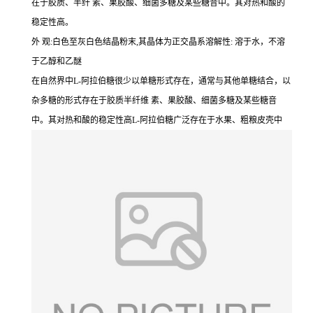
在于胶质、半纤 素、果胶酸、细菌多糖及某些糖昔中。其对热和酸的
稳定性高。
外 观:白色至灰白色结晶粉末,其晶体为正交晶系溶解性: 溶于水，不溶
于乙醇和乙醚
在自然界中L-阿拉伯糖很少以单糖形式存在，通常与其他单糖结合，以
杂多糖的形式存在于胶质半纤维 素、果胶酸、细菌多糖及某些糖音
中。其对热和酸的稳定性高L-阿拉伯糖广泛存在于水果、粗粮皮壳中