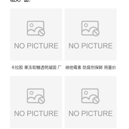
卡拉胶 果冻软糖透明凝固 厂
纳他霉素 防腐剂保鲜 用量价
家供应
格