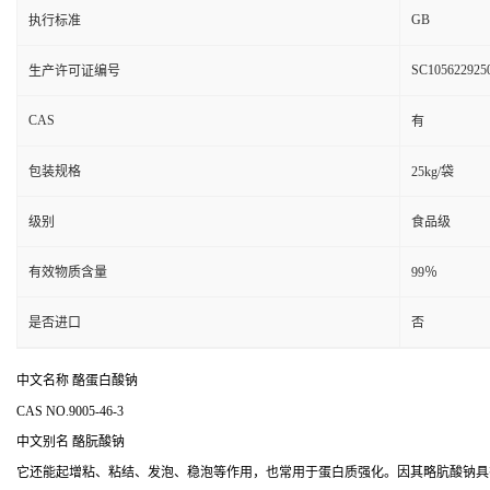
GB
执行标准
SC105622925
生产许可证编号
CAS
有
包装规格
25kg/袋
级别
食品级
有效物质含量
99％
是否进口
否
中文名称 酪蛋白酸钠
CAS NO.9005-46-3
中文别名
酪朊酸钠
它还能起增粘、粘结、发泡、稳泡等作用，也常用于蛋白质强化。因其略肮酸钠具