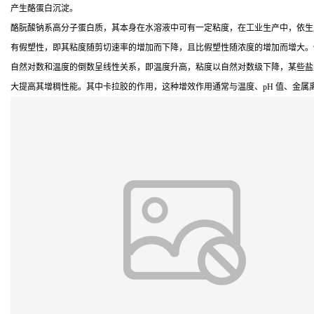
产生酪蛋白沉淀。
酪朊酸钠系高分子蛋白质，其本身在水溶液中可有一定粘度，在工业生产中，依生
有假塑性，即其粘度随剪切速率的增加而下降，且比假塑性随浓度的增加而增大。低
自然对数和温度的倒数呈线性关系，即温度升高，粘度以自然对数级下降，某些盐
大提高其增稠性能。其中卡拉胶的作用，这种增效作用通常与温度、pH 值、金属