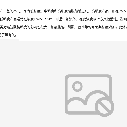
产工艺的不同，可有低粘度、中粘度和高粘度酪朊酸钠之别。高粘度产品一般在6%～
粘度产品通常在浓度l0%～ l2%以下时呈牛顿流体，在此浓度以上方具假塑性。
类对酪朊酸钠粘度的影响也很大，如氯化钠、磷酸二氢钠等均可使其粘度增加。此外
离子等有关。