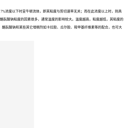
 7%浓度以下时呈牛顿流体，即其粘度与剪切速率无关；而在此浓度以上时，则具
影响酪朊酸钠粘度的因素很多，通常温度的影响较大。温度越高，粘度越低，其粘度的
，酪朊酸钠和某些其它增稠剂如卡拉胶、瓜尔胶、羧甲基纤维素等的配合，也可大