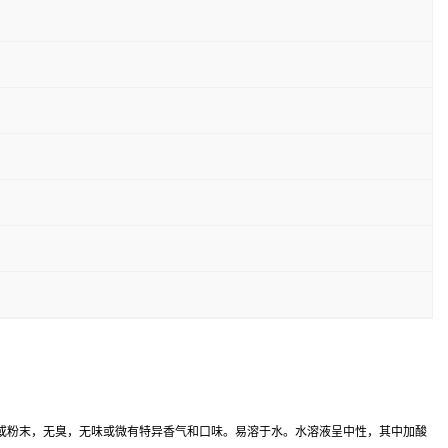
或粉末，无臭，无味或微有特异香气和口味。易溶于水。水溶液呈中性，其中加酸